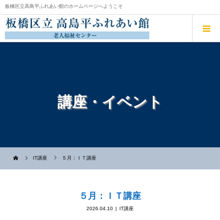
板橋区立高島平ふれあい館のホームページへようこそ
講座・イベント
IT講座
５月：ＩＴ講座
５月：ＩＴ講座
2026.04.10
IT講座