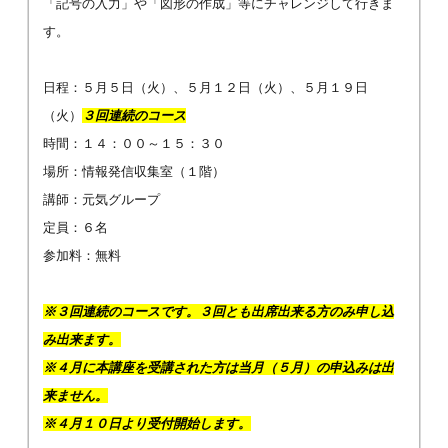
「記号の入力」や「図形の作成」等にチャレンジして行きま
す。
日程：５月５日（火）、５月１２日（火）、５月１９日
（火）
３回連続のコース
時間：１４：００～１５：３０
場所：情報発信収集室（１階）
講師：元気グループ
定員：６名
参加料：無料
※３回連続のコースです。３回とも出席出来る方のみ申し込
み出来ます。
※４月に本講座を受講された方は当月（５月）の申込みは出
来ません。
※４月１０
日より受付開始します。