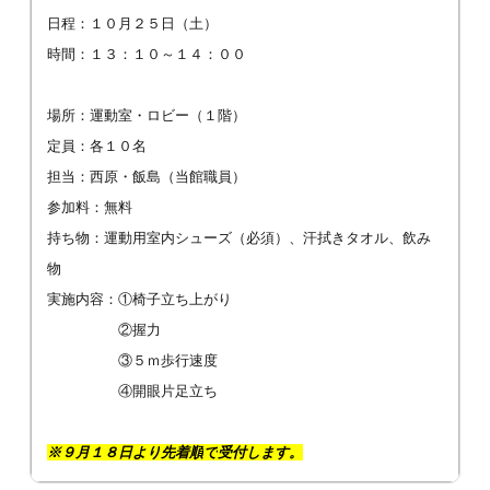
日程：１０月２５日（土）
時間：１３：１０～１４：００
場所：運動室・ロビー（１階）
定員：各１０名
担当：西原・飯島（当館職員）
参加料：無料
持ち物：運動用室内シューズ（必須）、汗拭きタオル、飲み
物
実施内容：①椅子立ち上がり
②握力
③５ｍ歩行速度
④開眼片足立ち
※９月１８日より
先着順
で
受付します。