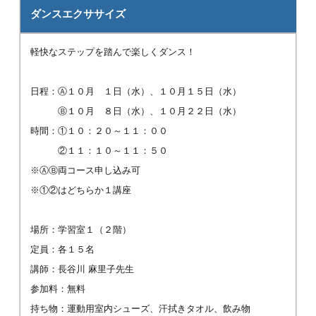
ダンスエクササイズ
軽快なステップを踏んで楽しくダンス！
日程：Ⓐ１０月 １日（水）、１０月１５日（水）
Ⓑ１０月 ８日（水）、１０月２２日（水）
時間：①１０：２０～１１：００
②１１：１０～１１：５０
※ⒶⒷ両コース申し込み可
※①②はどちらか１講座
場所：学習室１（２階）
定員：各１５名
講師：長谷川 麻里子先生
参加料：無料
持ち物：運動用室内シューズ、汗拭きタオル、飲み物