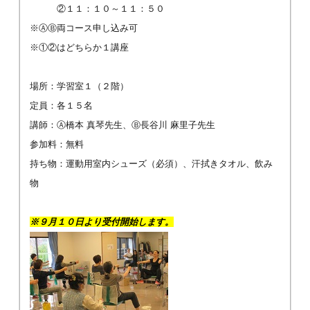
②１１：１０～１１：５０
※ⒶⒷ両コース申し込み可
※①②はどちらか１講座
場所：学習室１（２階）
定員：各１５名
講師：Ⓐ橋本 真琴先生、Ⓑ長谷川 麻里子先生
参加料：無料
持ち物：運動用室内シューズ（必須）、汗拭きタオル、飲み
物
※９
月１０日より受付開始します。