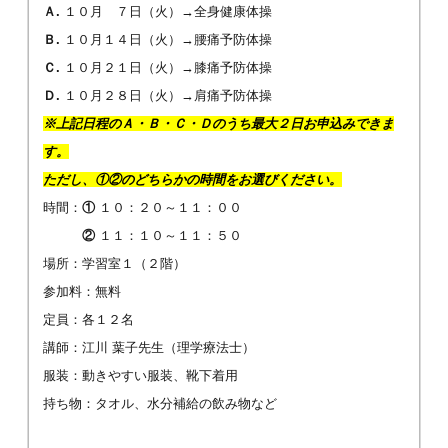
Ａ.
１０月 ７日（火）→全身健康体操
Ｂ.
１０月１４日（火）→腰痛予防体操
Ｃ.
１０月２１日（火）→膝痛予防体操
Ｄ.
１０月２８日（火）→肩痛予防体操
※上記日程のＡ・Ｂ・Ｃ・Ｄのうち最大２日お申込みできま
す。
ただし、①②のどちらかの時間をお選びください。
時間：
①
１０：２０～１１：００
②
１１：１０～１１：５０
場所：学習室１（２階）
参加料：無料
定員：各１２名
講師：江川 葉子先生（理学療法士）
服装：動きやすい服装、靴下着用
持ち物：タオル、水分補給の飲み物など