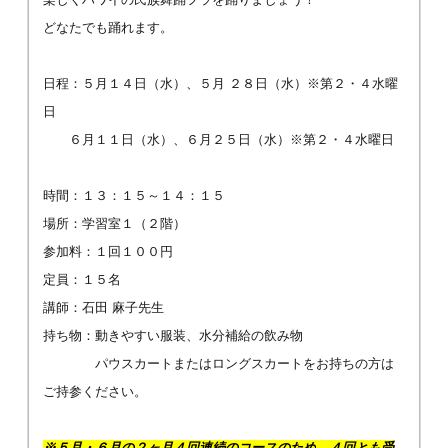
どなたでも踊れます。
日程：５月１４日（水）、５月 ２８日（水）※第２・４水曜
日
６月１１日（水）、６月２５日（水）※第２・４水曜日
時間：１３：１５～１４：１５
場所：学習室１（２階）
参加料：１回１００円
定員：１５名
講師：石田 麻子先生
持ち物：動きやすい服装、水分補給の飲み物
パウスカートまたはロングスカートをお持ちの方は
ご持参ください。
※
５
月・６月の２ヶ月４回連続のコース
のため
、４回とも受