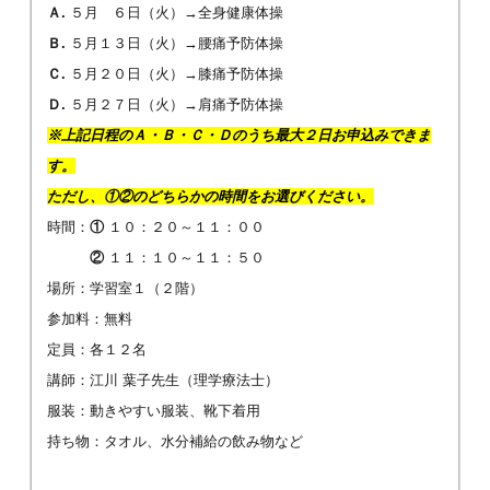
Ａ.
５月 ６日（火）→全身健康体操
Ｂ.
５月１３日（火）→腰痛予防体操
Ｃ.
５月２０日（火）→膝痛予防体操
Ｄ.
５月２７日（火）→肩痛予防体操
※上記日程のＡ・Ｂ・Ｃ・Ｄのうち最大２日お申込みできま
す。
ただし、①②のどちらかの時間をお選びください。
時間：
①
１０：２０～１１：００
②
１１：１０～１１：５０
場所：学習室１（２階）
参加料：無料
定員：各１２名
講師：江川 葉子先生（理学療法士）
服装：動きやすい服装、靴下着用
持ち物：タオル、水分補給の飲み物など