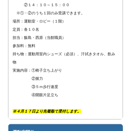
②１４：１０～１５：００
※①・②のうち１回のみ受講できます。
場所：運動室・ロビー（１階）
定員：各１０名
担当：飯島・西原（当館職員）
参加料：無料
持ち物：運動用室内シューズ（必須）、汗拭きタオル、飲み
物
実施内容：①椅子立ち上がり
②握力
③５ｍ歩行速度
④開眼片足立ち
※４月１７日より
先着順
で
受付します。