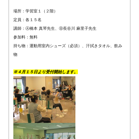
場所：学習室１（２階）
定員：各１５名
講師：Ⓐ橋本 真琴先生、Ⓑ長谷川 麻里子先生
参加料：無料
持ち物：運動用室内シューズ（必須）、汗拭きタオル、飲み
物
※４
月１５日より受付開始します。