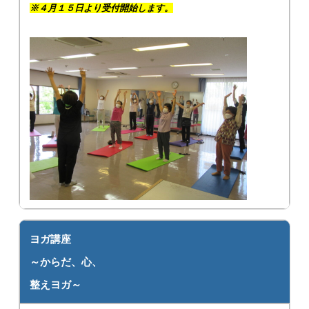
※４月１５日より受付開始します。
ヨガ講座
～からだ、心、
整えヨガ～