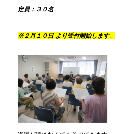
定員：３０名
※２月１
０
日 より受付開始します。