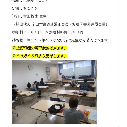
場所：活動室（１階）
定員：各１４名
講師：前田惣遠 先生
（社団法人 全日本書道連盟正会員・板橋区書道連盟会長）
参加料：１００円 ※別途材料費 ３００円
持ち物：筆ペン（筆ペンがない方は先生から購入できます）
※上記日程の両日参加できます。
※１０月１５日より受付します。