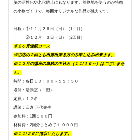
脳の活性化や老化防止にもなります。着物地を使うのが特徴
の小物づくりで、毎回オリジナルな作品が魅力です。
日程：①１１月２６日（日）（1回目）
②１２月 ３日（日）（2回目）
※２ヶ月連続コース
※①②の
２回とも出席出来る方のみ申し込み出来ます。
※１２月の講座の単独の申込み（１１/１５～）はございませ
ん。
時間：各日１０：００～１１：５０
場所：活動室（１階）
定員：１２名
講師：臼倉 正代先生
参加料：1回１００円
材料費：2回分まとめて１,０００円
※１１/２６に徴収いたします。